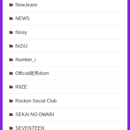
NewJeans
NEWS
Nissy
NiZiU
Number_i
Official髭男dism
RIIZE
Rockon Social Club
SEKAI NO OWARI
SEVENTEEN