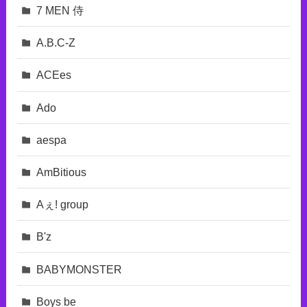
7 MEN 侍
A.B.C-Z
ACEes
Ado
aespa
AmBitious
Aぇ! group
B'z
BABYMONSTER
Boys be