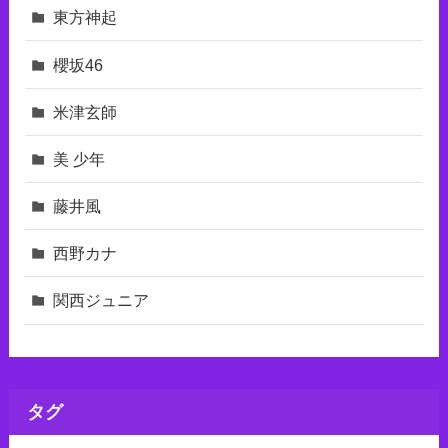
東⽅神起
櫻坂46
米津玄師
美 少年
藤井風
西野カナ
関西ジュニア
タグ