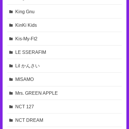
King Gnu
KinKi Kids
Kis-My-Ft2
LE SSERAFIM
Lil かんさい
MISAMO
Mrs. GREEN APPLE
NCT 127
NCT DREAM