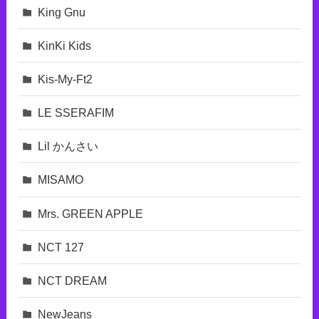
King Gnu
KinKi Kids
Kis-My-Ft2
LE SSERAFIM
Lil かんさい
MISAMO
Mrs. GREEN APPLE
NCT 127
NCT DREAM
NewJeans