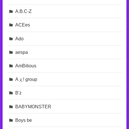
A.B.C-Z
ACEes
Ado
aespa
AmBitious
Aぇ! group
B'z
BABYMONSTER
Boys be