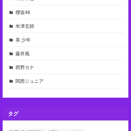
櫻坂46
米津玄師
美 少年
藤井風
西野カナ
関西ジュニア
タグ