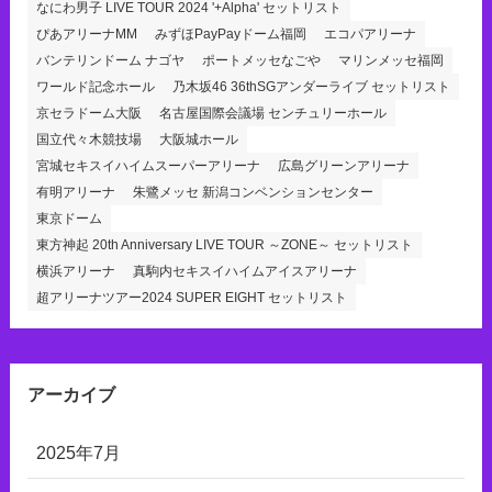
なにわ男子 LIVE TOUR 2024 '+Alpha' セットリスト
ぴあアリーナMM
みずほPayPayドーム福岡
エコパアリーナ
バンテリンドーム ナゴヤ
ポートメッセなごや
マリンメッセ福岡
ワールド記念ホール
乃木坂46 36thSGアンダーライブ セットリスト
京セラドーム大阪
名古屋国際会議場 センチュリーホール
国立代々木競技場
大阪城ホール
宮城セキスイハイムスーパーアリーナ
広島グリーンアリーナ
有明アリーナ
朱鷺メッセ 新潟コンベンションセンター
東京ドーム
東方神起 20th Anniversary LIVE TOUR ～ZONE～ セットリスト
横浜アリーナ
真駒内セキスイハイムアイスアリーナ
超アリーナツアー2024 SUPER EIGHT セットリスト
アーカイブ
2025年7月