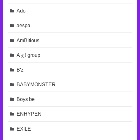
Ado
aespa
AmBitious
Aぇ! group
B'z
BABYMONSTER
Boys be
ENHYPEN
EXILE