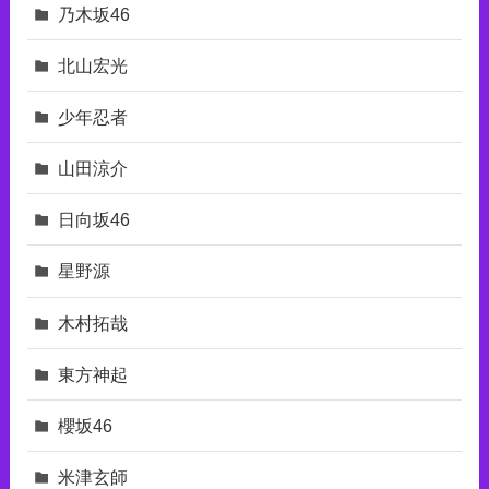
乃木坂46
北山宏光
少年忍者
山田涼介
日向坂46
星野源
木村拓哉
東⽅神起
櫻坂46
米津玄師