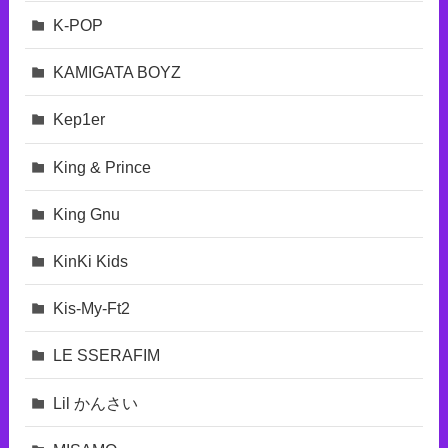
K-POP
KAMIGATA BOYZ
Kep1er
King & Prince
King Gnu
KinKi Kids
Kis-My-Ft2
LE SSERAFIM
Lil かんさい