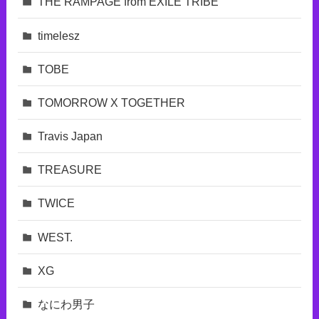
THE RAMPAGE from EXILE TRIBE
timelesz
TOBE
TOMORROW X TOGETHER
Travis Japan
TREASURE
TWICE
WEST.
XG
なにわ男子