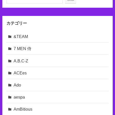
カテゴリー
&TEAM
7 MEN 侍
A.B.C-Z
ACEes
Ado
aespa
AmBitious