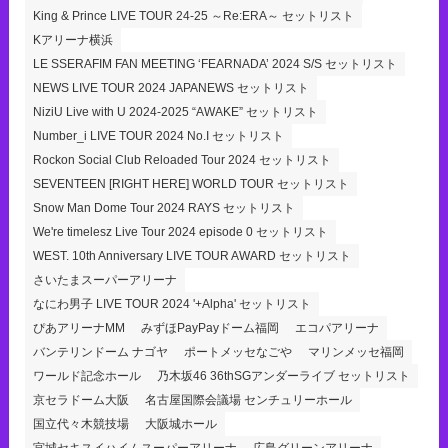
King & Prince LIVE TOUR 24-25 ～Re:ERA～ セットリスト
Kアリーナ横浜
LE SSERAFIM FAN MEETING ‘FEARNADA’ 2024 S/S セットリスト
NEWS LIVE TOUR 2024 JAPANEWS セットリスト
NiziU Live with U 2024-2025 “AWAKE” セットリスト
Number_i LIVE TOUR 2024 No.I セットリスト
Rockon Social Club Reloaded Tour 2024 セットリスト
SEVENTEEN [RIGHT HERE] WORLD TOUR セットリスト
Snow Man Dome Tour 2024 RAYS セットリスト
We're timelesz Live Tour 2024 episode 0 セットリスト
WEST. 10th Anniversary LIVE TOUR AWARD セットリスト
さいたまスーパーアリーナ
なにわ男子 LIVE TOUR 2024 '+Alpha' セットリスト
ぴあアリーナMM
みずほPayPayドーム福岡
エコパアリーナ
バンテリンドーム ナゴヤ
ポートメッセなごや
マリンメッセ福岡
ワールド記念ホール
乃木坂46 36thSGアンダーライブ セットリスト
京セラドーム大阪
名古屋国際会議場 センチュリーホール
国立代々木競技場
大阪城ホール