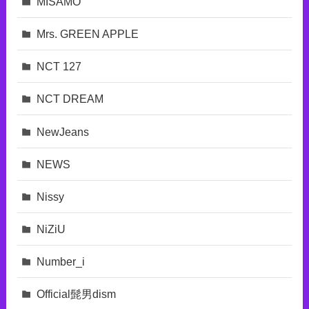
MISAMO
Mrs. GREEN APPLE
NCT 127
NCT DREAM
NewJeans
NEWS
Nissy
NiZiU
Number_i
Official髭男dism