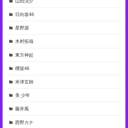
山田涼介
日向坂46
星野源
木村拓哉
東⽅神起
櫻坂46
米津玄師
美 少年
藤井風
西野カナ