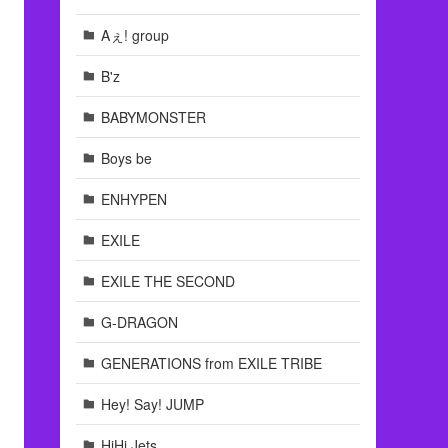
Aぇ! group
B'z
BABYMONSTER
Boys be
ENHYPEN
EXILE
EXILE THE SECOND
G-DRAGON
GENERATIONS from EXILE TRIBE
Hey! Say! JUMP
HiHi Jets