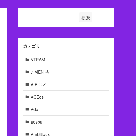
検索
カテゴリー
&TEAM
7 MEN 侍
A.B.C-Z
ACEes
Ado
aespa
AmBitious