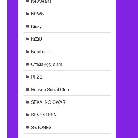
NewJeans
NEWS
Nissy
NiZiU
Number_i
Official髭男dism
RIIZE
Rockon Social Club
SEKAI NO OWARI
SEVENTEEN
SixTONES