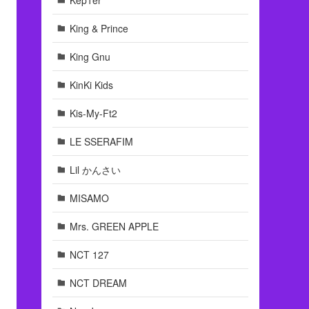
King & Prince
King Gnu
KinKi Kids
Kis-My-Ft2
LE SSERAFIM
Lil かんさい
MISAMO
Mrs. GREEN APPLE
NCT 127
NCT DREAM