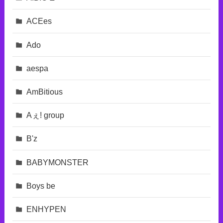
ACEes
Ado
aespa
AmBitious
Aぇ! group
B'z
BABYMONSTER
Boys be
ENHYPEN