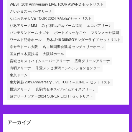
WEST. 10th Anniversary LIVE TOUR AWARD セットリスト
さいたまスーパーアリーナ
なにわ男子 LIVE TOUR 2024 '+Alpha' セットリスト
ぴあアリーナMM
みずほPayPayドーム福岡
エコパアリーナ
バンテリンドーム ナゴヤ
ポートメッセなごや
マリンメッセ福岡
ワールド記念ホール
乃木坂46 36thSGアンダーライブ セットリスト
京セラドーム大阪
名古屋国際会議場 センチュリーホール
国立代々木競技場
大阪城ホール
宮城セキスイハイムスーパーアリーナ
広島グリーンアリーナ
有明アリーナ
朱鷺メッセ 新潟コンベンションセンター
東京ドーム
東方神起 20th Anniversary LIVE TOUR ～ZONE～ セットリスト
横浜アリーナ
真駒内セキスイハイムアイスアリーナ
超アリーナツアー2024 SUPER EIGHT セットリスト
アーカイブ