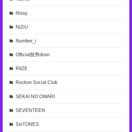
Nissy
NiZiU
Number_i
Official髭男dism
RIIZE
Rockon Social Club
SEKAI NO OWARI
SEVENTEEN
SixTONES