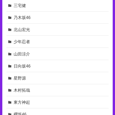
三宅健
乃木坂46
北山宏光
少年忍者
山田涼介
日向坂46
星野源
木村拓哉
東⽅神起
櫻坂46