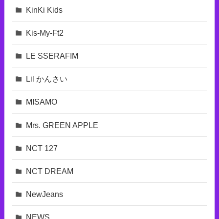
KinKi Kids
Kis-My-Ft2
LE SSERAFIM
Lil かんさい
MISAMO
Mrs. GREEN APPLE
NCT 127
NCT DREAM
NewJeans
NEWS