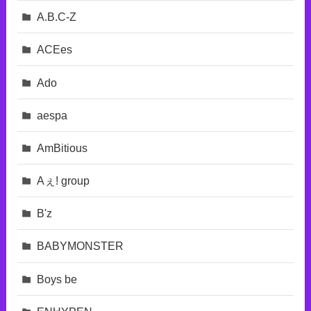
A.B.C-Z
ACEes
Ado
aespa
AmBitious
Aぇ! group
B'z
BABYMONSTER
Boys be