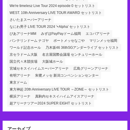
We're timelesz Live Tour 2024 episode 0 セットリスト
WEST. 10th Anniversary LIVE TOUR AWARD セットリスト
さいたまスーパーアリーナ
なにわ男子 LIVE TOUR 2024 '+Alpha' セットリスト
ぴあアリーナMM
みずほPayPayドーム福岡
エコパアリーナ
バンテリンドーム ナゴヤ
ポートメッセなごや
マリンメッセ福岡
ワールド記念ホール
乃木坂46 36thSGアンダーライブ セットリスト
京セラドーム大阪
名古屋国際会議場 センチュリーホール
国立代々木競技場
大阪城ホール
宮城セキスイハイムスーパーアリーナ
広島グリーンアリーナ
有明アリーナ
朱鷺メッセ 新潟コンベンションセンター
東京ドーム
東方神起 20th Anniversary LIVE TOUR ～ZONE～ セットリスト
横浜アリーナ
真駒内セキスイハイムアイスアリーナ
超アリーナツアー2024 SUPER EIGHT セットリスト
アーカイブ