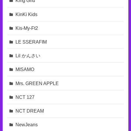
King Gnu
KinKi Kids
Kis-My-Ft2
LE SSERAFIM
Lil かんさい
MISAMO
Mrs. GREEN APPLE
NCT 127
NCT DREAM
NewJeans