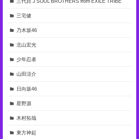
三代目 J SOUL BROTHERS from EXILE TRIBE
三宅健
乃木坂46
北山宏光
少年忍者
山田涼介
日向坂46
星野源
木村拓哉
東⽅神起