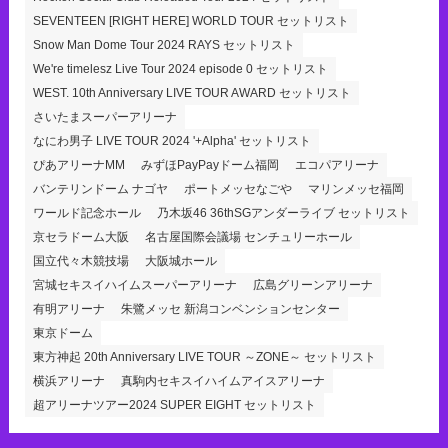
SEVENTEEN [RIGHT HERE] WORLD TOUR セットリスト
Snow Man Dome Tour 2024 RAYS セットリスト
We're timelesz Live Tour 2024 episode 0 セットリスト
WEST. 10th Anniversary LIVE TOUR AWARD セットリスト
さいたまスーパーアリーナ
なにわ男子 LIVE TOUR 2024 '+Alpha' セットリスト
ぴあアリーナMM
みずほPayPayドーム福岡
エコパアリーナ
バンテリンドーム ナゴヤ
ポートメッセなごや
マリンメッセ福岡
ワールド記念ホール
乃木坂46 36thSGアンダーライブ セットリスト
京セラドーム大阪
名古屋国際会議場 センチュリーホール
国立代々木競技場
大阪城ホール
宮城セキスイハイムスーパーアリーナ
広島グリーンアリーナ
有明アリーナ
朱鷺メッセ 新潟コンベンションセンター
東京ドーム
東方神起 20th Anniversary LIVE TOUR ～ZONE～ セットリスト
横浜アリーナ
真駒内セキスイハイムアイスアリーナ
超アリーナツアー2024 SUPER EIGHT セットリスト