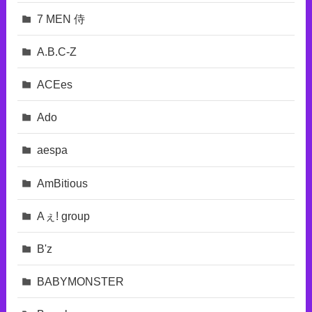
7 MEN 侍
A.B.C-Z
ACEes
Ado
aespa
AmBitious
Aぇ! group
B'z
BABYMONSTER