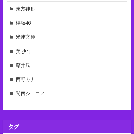
東⽅神起
櫻坂46
米津玄師
美 少年
藤井風
西野カナ
関西ジュニア
タグ