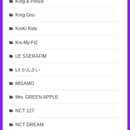
King & Prince
King Gnu
KinKi Kids
Kis-My-Ft2
LE SSERAFIM
Lil かんさい
MISAMO
Mrs. GREEN APPLE
NCT 127
NCT DREAM