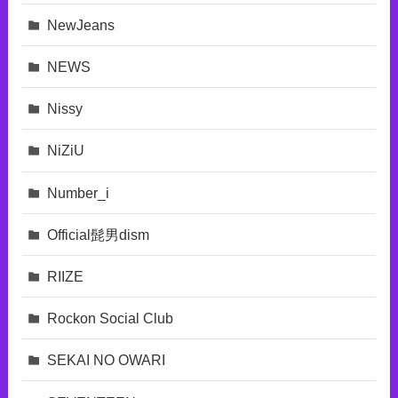
NewJeans
NEWS
Nissy
NiZiU
Number_i
Official髭男dism
RIIZE
Rockon Social Club
SEKAI NO OWARI