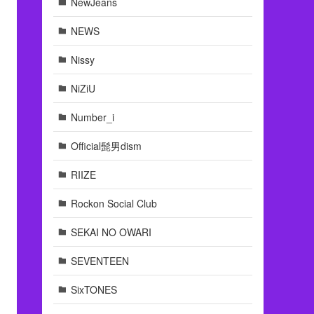
NewJeans
NEWS
Nissy
NiZiU
Number_i
Official髭男dism
RIIZE
Rockon Social Club
SEKAI NO OWARI
SEVENTEEN
SixTONES