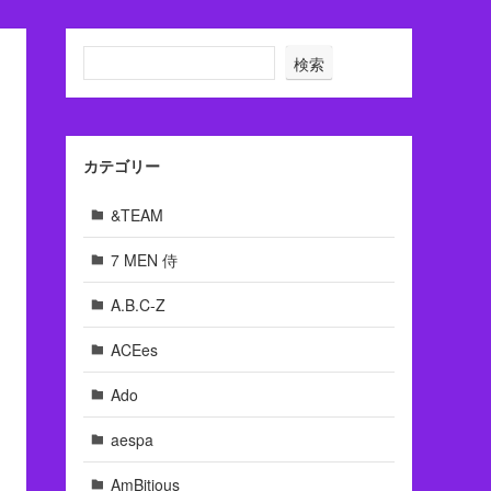
検索
カテゴリー
&TEAM
7 MEN 侍
A.B.C-Z
ACEes
Ado
aespa
AmBitious