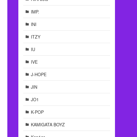
IMP.
INI
ITZY
IU
IVE
J-HOPE
JIN
JO1
K-POP
KAMIGATA BOYZ
Kep1er