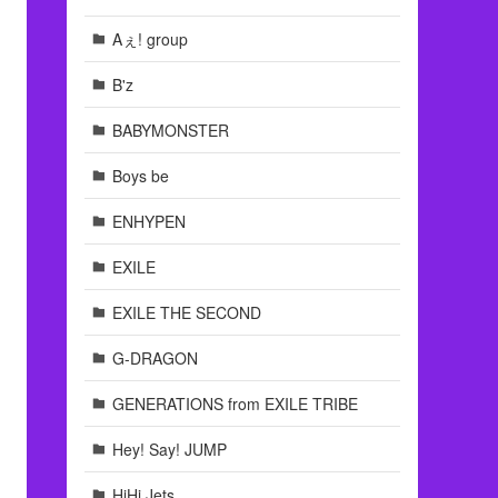
Aぇ! group
B'z
BABYMONSTER
Boys be
ENHYPEN
EXILE
EXILE THE SECOND
G-DRAGON
GENERATIONS from EXILE TRIBE
Hey! Say! JUMP
HiHi Jets