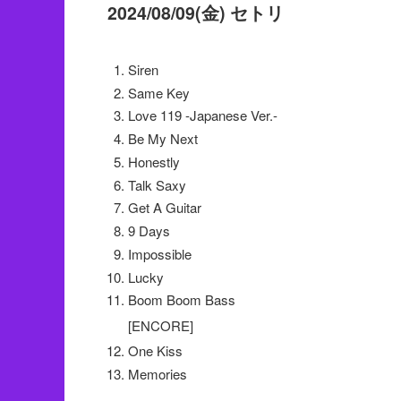
2024/08/09(金) セトリ
Siren
Same Key
Love 119 -Japanese Ver.-
Be My Next
Honestly
Talk Saxy
Get A Guitar
9 Days
Impossible
Lucky
Boom Boom Bass
[ENCORE]
One Kiss
Memories