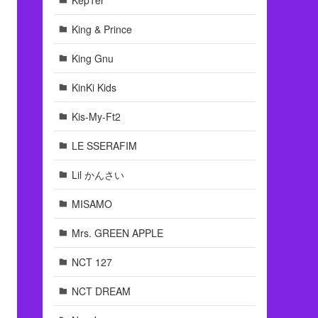
King & Prince
King Gnu
KinKi Kids
Kis-My-Ft2
LE SSERAFIM
Lil かんさい
MISAMO
Mrs. GREEN APPLE
NCT 127
NCT DREAM