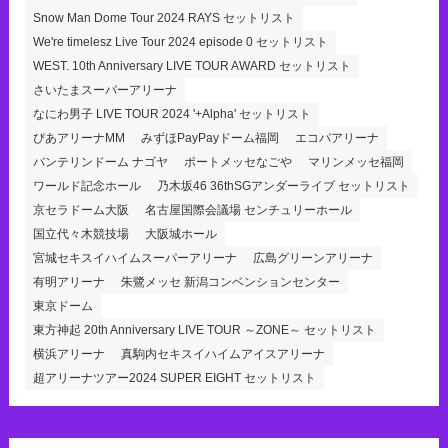
Snow Man Dome Tour 2024 RAYS セットリスト
We're timelesz Live Tour 2024 episode 0 セットリスト
WEST. 10th Anniversary LIVE TOUR AWARD セットリスト
さいたまスーパーアリーナ
なにわ男子 LIVE TOUR 2024 '+Alpha' セットリスト
ぴあアリーナMM
みずほPayPayドーム福岡
エコパアリーナ
バンテリンドーム ナゴヤ
ポートメッセなごや
マリンメッセ福岡
ワールド記念ホール
乃木坂46 36thSGアンダーライブ セットリスト
京セラドーム大阪
名古屋国際会議場 センチュリーホール
国立代々木競技場
大阪城ホール
宮城セキスイハイムスーパーアリーナ
広島グリーンアリーナ
有明アリーナ
朱鷺メッセ 新潟コンベンションセンター
東京ドーム
東方神起 20th Anniversary LIVE TOUR ～ZONE～ セットリスト
横浜アリーナ
真駒内セキスイハイムアイスアリーナ
超アリーナツアー2024 SUPER EIGHT セットリスト