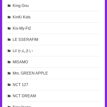
King Gnu
KinKi Kids
Kis-My-Ft2
LE SSERAFIM
Lil かんさい
MISAMO
Mrs. GREEN APPLE
NCT 127
NCT DREAM