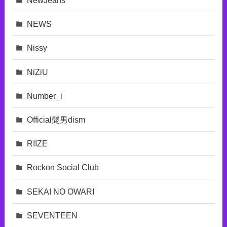
NewJeans
NEWS
Nissy
NiZiU
Number_i
Official髭男dism
RIIZE
Rockon Social Club
SEKAI NO OWARI
SEVENTEEN