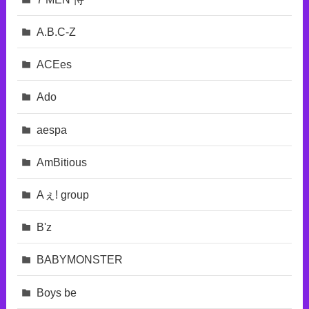
A.B.C-Z
ACEes
Ado
aespa
AmBitious
Aぇ! group
B'z
BABYMONSTER
Boys be