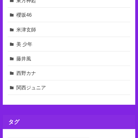
東⽅神起
櫻坂46
米津玄師
美 少年
藤井風
西野カナ
関西ジュニア
タグ