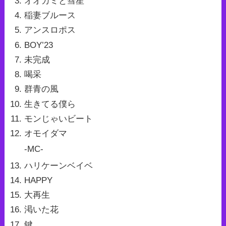
オオカミと彗星
稲妻ブルース
アンスロポス
BOY’23
未完成
喝采
群青の風
生きてる僕ら
モンじゃいビート
オモイダマ
-MC-
ハリケーンベイベ
HAPPY
大再生
渇いた花
鍵