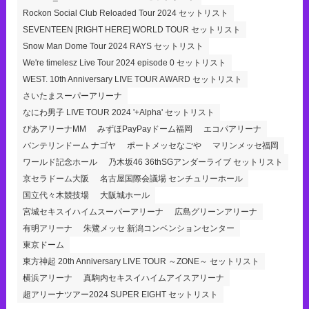
Rockon Social Club Reloaded Tour 2024 セットリスト
SEVENTEEN [RIGHT HERE] WORLD TOUR セットリスト
Snow Man Dome Tour 2024 RAYS セットリスト
We're timelesz Live Tour 2024 episode 0 セットリスト
WEST. 10th Anniversary LIVE TOUR AWARD セットリスト
さいたまスーパーアリーナ
なにわ男子 LIVE TOUR 2024 '+Alpha' セットリスト
ぴあアリーナMM
みずほPayPayドーム福岡
エコパアリーナ
バンテリンドーム ナゴヤ
ポートメッセなごや
マリンメッセ福岡
ワールド記念ホール
乃木坂46 36thSGアンダーライブ セットリスト
京セラドーム大阪
名古屋国際会議場 センチュリーホール
国立代々木競技場
大阪城ホール
宮城セキスイハイムスーパーアリーナ
広島グリーンアリーナ
有明アリーナ
朱鷺メッセ 新潟コンベンションセンター
東京ドーム
東方神起 20th Anniversary LIVE TOUR ～ZONE～ セットリスト
横浜アリーナ
真駒内セキスイハイムアイスアリーナ
超アリーナツアー2024 SUPER EIGHT セットリスト