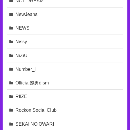
NCT DREAM
NewJeans
NEWS
Nissy
NiZiU
Number_i
Official髭男dism
RIIZE
Rockon Social Club
SEKAI NO OWARI