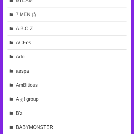
&TEAM
7 MEN 侍
A.B.C-Z
ACEes
Ado
aespa
AmBitious
Aぇ! group
B'z
BABYMONSTER