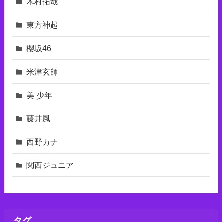
木村拓哉
東⽅神起
櫻坂46
米津玄師
美 少年
藤井風
西野カナ
関西ジュニア
タグ