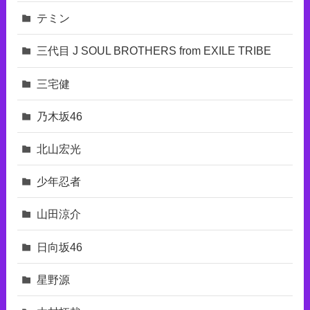
テミン
三代目 J SOUL BROTHERS from EXILE TRIBE
三宅健
乃木坂46
北山宏光
少年忍者
山田涼介
日向坂46
星野源