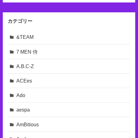
カテゴリー
&TEAM
7 MEN 侍
A.B.C-Z
ACEes
Ado
aespa
AmBitious