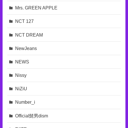
Mrs. GREEN APPLE
NCT 127
NCT DREAM
NewJeans
NEWS
Nissy
NiZiU
Number_i
Official髭男dism