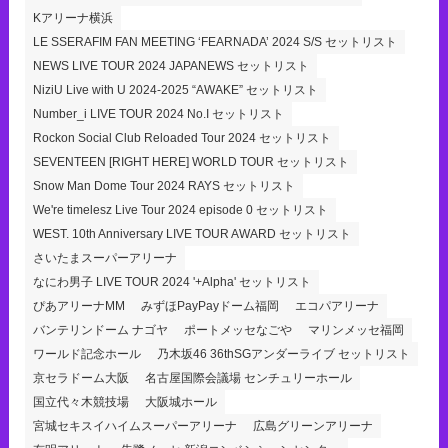
Kアリーナ横浜
LE SSERAFIM FAN MEETING ‘FEARNADA’ 2024 S/S セットリスト
NEWS LIVE TOUR 2024 JAPANEWS セットリスト
NiziU Live with U 2024-2025 “AWAKE” セットリスト
Number_i LIVE TOUR 2024 No.I セットリスト
Rockon Social Club Reloaded Tour 2024 セットリスト
SEVENTEEN [RIGHT HERE] WORLD TOUR セットリスト
Snow Man Dome Tour 2024 RAYS セットリスト
We're timelesz Live Tour 2024 episode 0 セットリスト
WEST. 10th Anniversary LIVE TOUR AWARD セットリスト
さいたまスーパーアリーナ
なにわ男子 LIVE TOUR 2024 '+Alpha' セットリスト
ぴあアリーナMM
みずほPayPayドーム福岡
エコパアリーナ
バンテリンドーム ナゴヤ
ポートメッセなごや
マリンメッセ福岡
ワールド記念ホール
乃木坂46 36thSGアンダーライブ セットリスト
京セラドーム大阪
名古屋国際会議場 センチュリーホール
国立代々木競技場
大阪城ホール
宮城セキスイハイムスーパーアリーナ
広島グリーンアリーナ