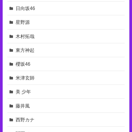
日向坂46
星野源
木村拓哉
東⽅神起
櫻坂46
米津玄師
美 少年
藤井風
西野カナ