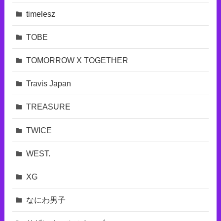
timelesz
TOBE
TOMORROW X TOGETHER
Travis Japan
TREASURE
TWICE
WEST.
XG
なにわ男子