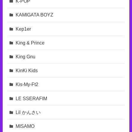
K-POP
KAMIGATA BOYZ
Kep1er
King & Prince
King Gnu
KinKi Kids
Kis-My-Ft2
LE SSERAFIM
Lil かんさい
MISAMO