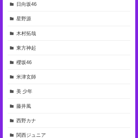
日向坂46
星野源
木村拓哉
東⽅神起
櫻坂46
米津玄師
美 少年
藤井風
西野カナ
関西ジュニア