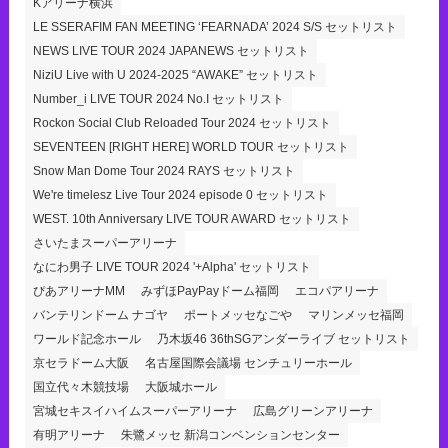
Kアリーナ横浜
LE SSERAFIM FAN MEETING ‘FEARNADA’ 2024 S/S セットリスト
NEWS LIVE TOUR 2024 JAPANEWS セットリスト
NiziU Live with U 2024-2025 “AWAKE” セットリスト
Number_i LIVE TOUR 2024 No.I セットリスト
Rockon Social Club Reloaded Tour 2024 セットリスト
SEVENTEEN [RIGHT HERE] WORLD TOUR セットリスト
Snow Man Dome Tour 2024 RAYS セットリスト
We're timelesz Live Tour 2024 episode 0 セットリスト
WEST. 10th Anniversary LIVE TOUR AWARD セットリスト
さいたまスーパーアリーナ
なにわ男子 LIVE TOUR 2024 '+Alpha' セットリスト
ぴあアリーナMM
みずほPayPayドーム福岡
エコパアリーナ
バンテリンドーム ナゴヤ
ポートメッセなごや
マリンメッセ福岡
ワールド記念ホール
乃木坂46 36thSGアンダーライブ セットリスト
京セラドーム大阪
名古屋国際会議場 センチュリーホール
国立代々木競技場
大阪城ホール
宮城セキスイハイムスーパーアリーナ
広島グリーンアリーナ
有明アリーナ
朱鷺メッセ 新潟コンベンションセンター