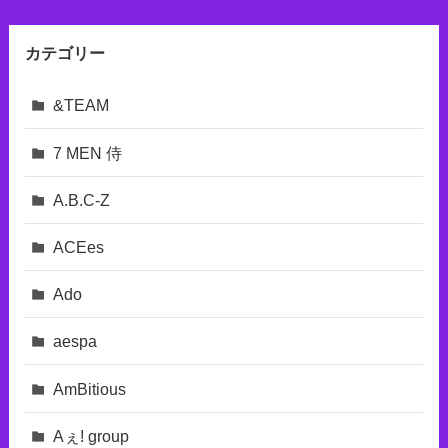
カテゴリー
&TEAM
7 MEN 侍
A.B.C-Z
ACEes
Ado
aespa
AmBitious
Aぇ! group