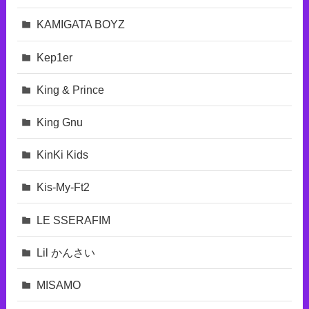
KAMIGATA BOYZ
Kep1er
King & Prince
King Gnu
KinKi Kids
Kis-My-Ft2
LE SSERAFIM
Lil かんさい
MISAMO