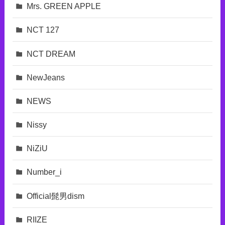
Mrs. GREEN APPLE
NCT 127
NCT DREAM
NewJeans
NEWS
Nissy
NiZiU
Number_i
Official髭男dism
RIIZE