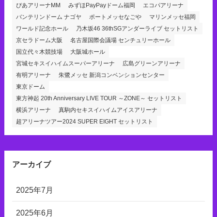
ぴあアリーナMM
みずほPayPayドーム福岡
エコパアリーナ
バンテリンドーム ナゴヤ
ポートメッセなごや
マリンメッセ福岡
ワールド記念ホール
乃木坂46 36thSGアンダーライブ セットリスト
京セラドーム大阪
名古屋国際会議場 センチュリーホール
国立代々木競技場
大阪城ホール
宮城セキスイハイムスーパーアリーナ
広島グリーンアリーナ
有明アリーナ
朱鷺メッセ 新潟コンベンションセンター
東京ドーム
東方神起 20th Anniversary LIVE TOUR ～ZONE～ セットリスト
横浜アリーナ
真駒内セキスイハイムアイスアリーナ
超アリーナツアー2024 SUPER EIGHT セットリスト
アーカイブ
2025年7月
2025年6月