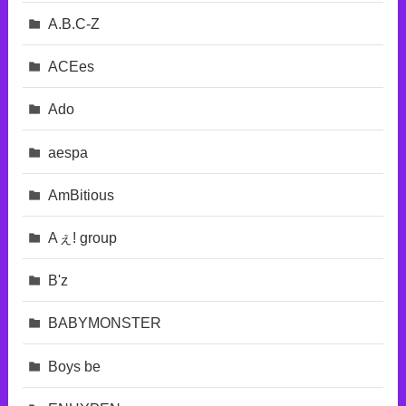
A.B.C-Z
ACEes
Ado
aespa
AmBitious
Aぇ! group
B'z
BABYMONSTER
Boys be