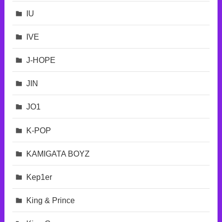
IU
IVE
J-HOPE
JIN
JO1
K-POP
KAMIGATA BOYZ
Kep1er
King & Prince