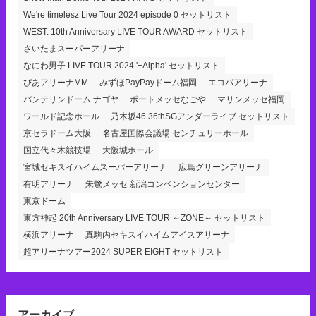
We're timelesz Live Tour 2024 episode 0 セットリスト
WEST. 10th Anniversary LIVE TOUR AWARD セットリスト
さいたまスーパーアリーナ
なにわ男子 LIVE TOUR 2024 '+Alpha' セットリスト
ぴあアリーナMM
みずほPayPayドーム福岡
エコパアリーナ
バンテリンドーム ナゴヤ
ポートメッセなごや
マリンメッセ福岡
ワールド記念ホール
乃木坂46 36thSGアンダーライブ セットリスト
京セラドーム大阪
名古屋国際会議場 センチュリーホール
国立代々木競技場
大阪城ホール
宮城セキスイハイムスーパーアリーナ
広島グリーンアリーナ
有明アリーナ
朱鷺メッセ 新潟コンベンションセンター
東京ドーム
東方神起 20th Anniversary LIVE TOUR ～ZONE～ セットリスト
横浜アリーナ
真駒内セキスイハイムアイスアリーナ
超アリーナツアー2024 SUPER EIGHT セットリスト
アーカイブ