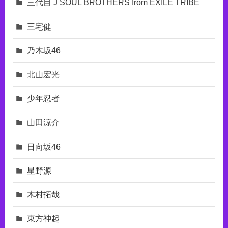
三代目 J SOUL BROTHERS from EXILE TRIBE
三宅健
乃木坂46
北山宏光
少年忍者
山田涼介
日向坂46
星野源
木村拓哉
東⽅神起