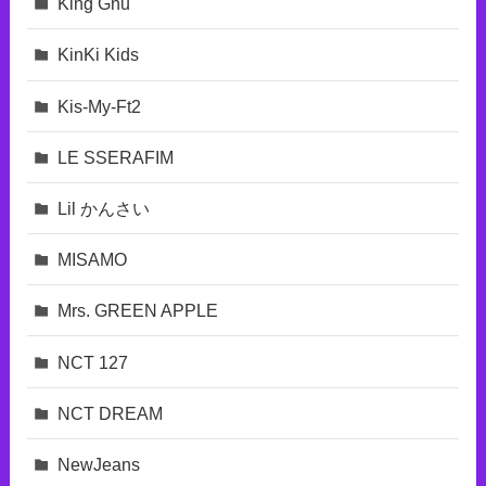
King Gnu
KinKi Kids
Kis-My-Ft2
LE SSERAFIM
Lil かんさい
MISAMO
Mrs. GREEN APPLE
NCT 127
NCT DREAM
NewJeans