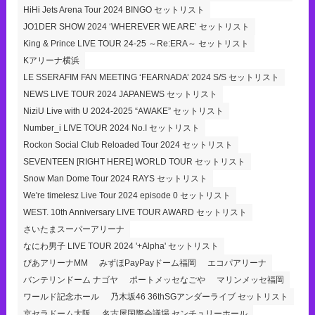
HiHi Jets Arena Tour 2024 BINGO セットリスト
JO1DER SHOW 2024 ‘WHEREVER WE ARE’ セットリスト
King & Prince LIVE TOUR 24-25 ～Re:ERA～ セットリスト
Kアリーナ横浜
LE SSERAFIM FAN MEETING ‘FEARNADA’ 2024 S/S セットリスト
NEWS LIVE TOUR 2024 JAPANEWS セットリスト
NiziU Live with U 2024-2025 “AWAKE” セットリスト
Number_i LIVE TOUR 2024 No.I セットリスト
Rockon Social Club Reloaded Tour 2024 セットリスト
SEVENTEEN [RIGHT HERE] WORLD TOUR セットリスト
Snow Man Dome Tour 2024 RAYS セットリスト
We're timelesz Live Tour 2024 episode 0 セットリスト
WEST. 10th Anniversary LIVE TOUR AWARD セットリスト
さいたまスーパーアリーナ
なにわ男子 LIVE TOUR 2024 '+Alpha' セットリスト
ぴあアリーナMM
みずほPayPayドーム福岡
エコパアリーナ
バンテリンドーム ナゴヤ
ポートメッセなごや
マリンメッセ福岡
ワールド記念ホール
乃木坂46 36thSGアンダーライブ セットリスト
京セラドーム大阪
名古屋国際会議場 センチュリーホール