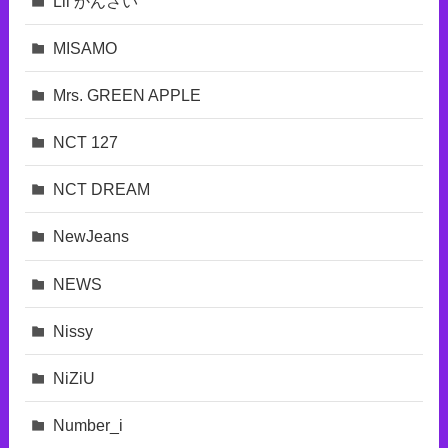
Lil かんさい
MISAMO
Mrs. GREEN APPLE
NCT 127
NCT DREAM
NewJeans
NEWS
Nissy
NiZiU
Number_i