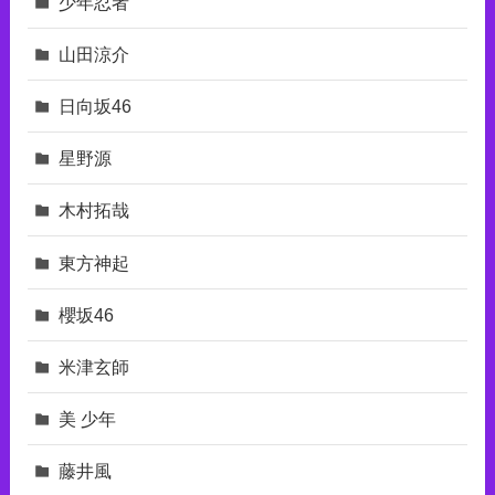
少年忍者
山田涼介
日向坂46
星野源
木村拓哉
東⽅神起
櫻坂46
米津玄師
美 少年
藤井風