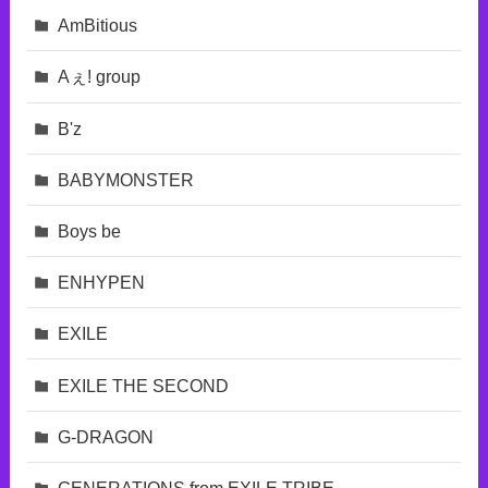
AmBitious
Aぇ! group
B'z
BABYMONSTER
Boys be
ENHYPEN
EXILE
EXILE THE SECOND
G-DRAGON
GENERATIONS from EXILE TRIBE