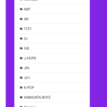
IMP.
INI
ITZY
IU
IVE
J-HOPE
JIN
JO1
K-POP
KAMIGATA BOYZ
Kep1er