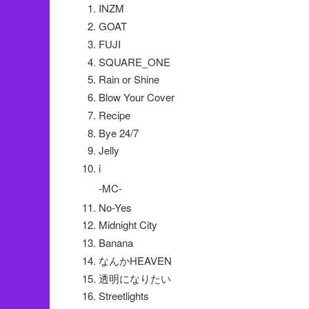
INZM
GOAT
FUJI
SQUARE_ONE
Rain or Shine
Blow Your Cover
Recipe
Bye 24/7
Jelly
i
-MC-
No-Yes
Midnight City
Banana
なんかHEAVEN
透明になりたい
Streetlights