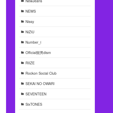
NewJeans
NEWS
Nissy
NiZiU
Number_i
Official髭男dism
RIIZE
Rockon Social Club
SEKAI NO OWARI
SEVENTEEN
SixTONES