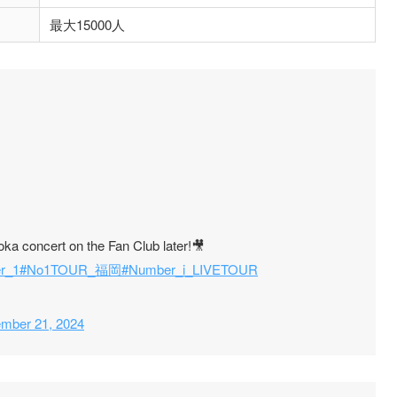
最大15000人
ka concert on the Fan Club later!🎥
r_1
#No1TOUR_福岡
#Number_i_LIVETOUR
mber 21, 2024