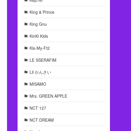
King & Prince
King Gnu
KinKi Kids
Kis-My-Ft2
LE SSERAFIM
Lil かんさい
MISAMO
Mrs. GREEN APPLE
NCT 127
NCT DREAM