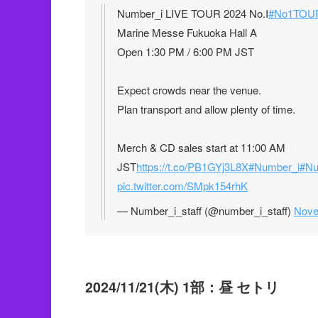
Number_i LIVE TOUR 2024 No.I
#No1TOU
Marine Messe Fukuoka Hall A
Open 1:30 PM / 6:00 PM JST
Expect crowds near the venue.
Plan transport and allow plenty of time.
Merch & CD sales start at 11:00 AM
JST
https://t.co/PB1GYj3L8X
#Number_i
#Nu
pic.twitter.com/SMpk154rhK
— Number_i_staff (@number_i_staff)
Nove
2024/11/21(木) 1部：昼 セトリ