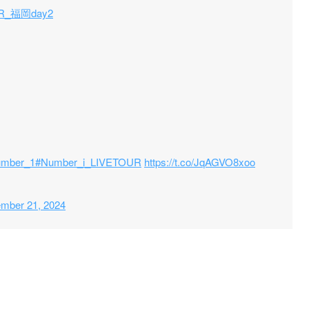
R_福岡day2
mber_1
#Number_i_LIVETOUR
https://t.co/JqAGVO8xoo
mber 21, 2024