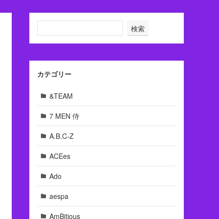
検索
カテゴリー
&TEAM
7 MEN 侍
A.B.C-Z
ACEes
Ado
aespa
AmBitious