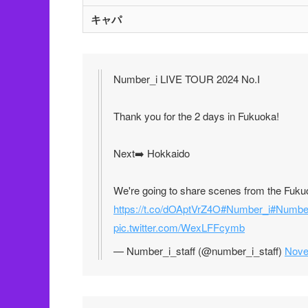
キャパ
Number_i LIVE TOUR 2024 No.I
Thank you for the 2 days in Fukuoka!
Next➡️ Hokkaido
We're going to share scenes from the Fukuo
https://t.co/dOAptVrZ4O
#Number_i
#Numbe
pic.twitter.com/WexLFFcymb
— Number_i_staff (@number_i_staff)
Nove