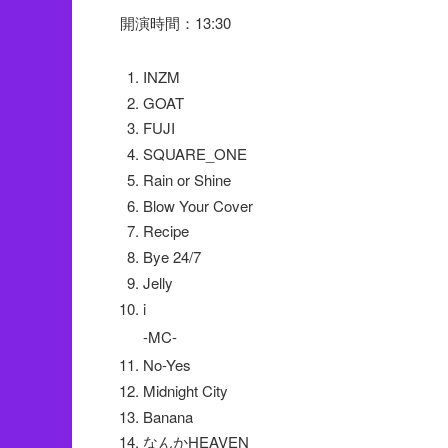
開演時間：13:30
INZM
GOAT
FUJI
SQUARE_ONE
Rain or Shine
Blow Your Cover
Recipe
Bye 24/7
Jelly
i
-MC-
No-Yes
Midnight City
Banana
なんかHEAVEN