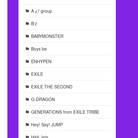
Aぇ! group
B'z
BABYMONSTER
Boys be
ENHYPEN
EXILE
EXILE THE SECOND
G-DRAGON
GENERATIONS from EXILE TRIBE
Hey! Say! JUMP
HiHi Jets