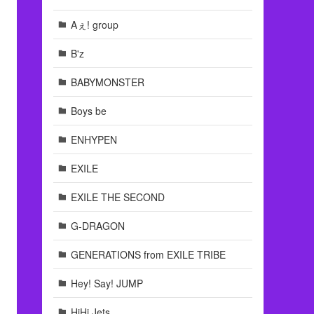
Aぇ! group
B'z
BABYMONSTER
Boys be
ENHYPEN
EXILE
EXILE THE SECOND
G-DRAGON
GENERATIONS from EXILE TRIBE
Hey! Say! JUMP
HiHi Jets