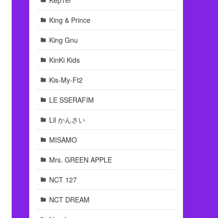
King & Prince
King Gnu
KinKi Kids
Kis-My-Ft2
LE SSERAFIM
Lil かんさい
MISAMO
Mrs. GREEN APPLE
NCT 127
NCT DREAM