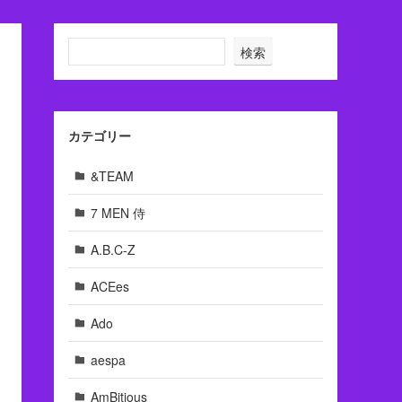
検索
カテゴリー
&TEAM
7 MEN 侍
A.B.C-Z
ACEes
Ado
aespa
AmBitious