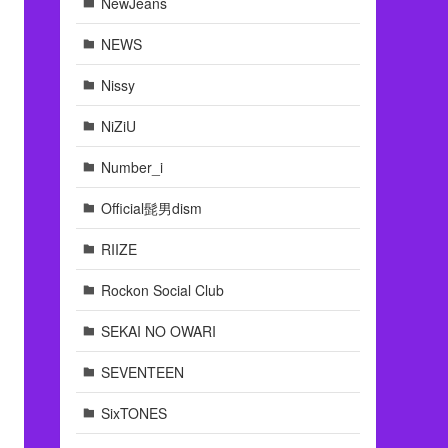
NewJeans
NEWS
Nissy
NiZiU
Number_i
Official髭男dism
RIIZE
Rockon Social Club
SEKAI NO OWARI
SEVENTEEN
SixTONES