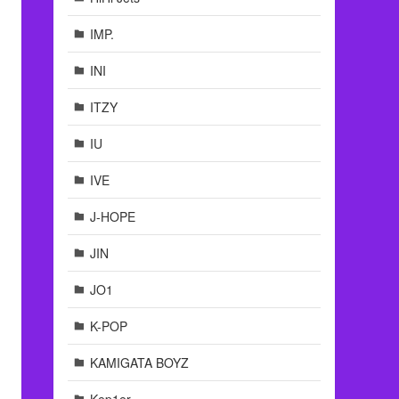
IMP.
INI
ITZY
IU
IVE
J-HOPE
JIN
JO1
K-POP
KAMIGATA BOYZ
Kep1er