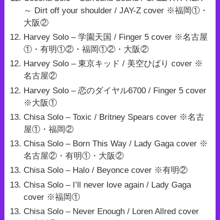
～ Dirt off your shoulder / JAY-Z cover ※福岡①・
大阪②
Harvey Solo – 学園天国 / Finger 5 cover ※名古屋
①・有明①②・福岡①②・大阪②
Harvey Solo – 東京キッド / 美空ひばり cover ※
名古屋②
Harvey Solo – 恋のダイヤル6700 / Finger 5 cover
※大阪①
Chisa Solo – Toxic / Britney Spears cover ※名古
屋①・福岡②
Chisa Solo – Born This Way / Lady Gaga cover ※
名古屋②・有明①・大阪②
Chisa Solo – Halo / Beyonce cover ※有明②
Chisa Solo – I’ll never love again / Lady Gaga
cover ※福岡①
Chisa Solo – Never Enough / Loren Allred cover