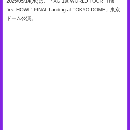
2025/05/14(水)は、「XG 1st WORLD TOUR “The
first HOWL” FINAL Landing at TOKYO DOME」東京
ドーム公演。