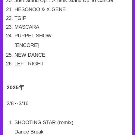
Just Stand Up! / Artists Stand Up To Cancer
HESONOO & X-GENE
TGIF
MASCARA
PUPPET SHOW
[ENCORE]
NEW DANCE
LEFT RIGHT
2025年
2/8～3/16
SHOOTING STAR (remix)
Dance Break