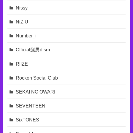
Nissy
NiZiU
Number_i
Official髭男dism
RIIZE
Rockon Social Club
SEKAI NO OWARI
SEVENTEEN
SixTONES