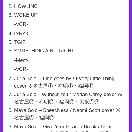
HOWLING
WOKE UP
-VCR-
IYKYK
TGIF
SOMETHING AIN’T RIGHT
-Ment-
-VCR-
Juria Solo – Time goes by / Every Little Thing
cover ※名古屋①・有明①・福岡①
Juria Solo – Without You / Mariah Carey cover ※
名古屋②・有明②・福岡②・大阪①②
Maya Solo – Speechless / Naomi Scott cover ※
名古屋①・福岡②
Maya Solo – Give Your Heart a Break / Demi