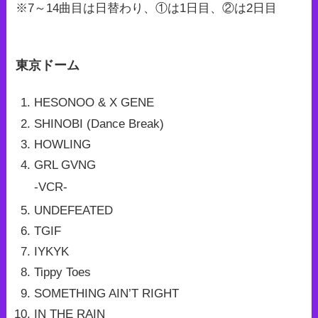
※7～14曲目は日替わり、①は1日目、②は2日目
東京ドーム
HESONOO & X GENE
SHINOBI (Dance Break)
HOWLING
GRL GVNG
-VCR-
UNDEFEATED
TGIF
IYKYK
Tippy Toes
SOMETHING AIN’T RIGHT
IN THE RAIN