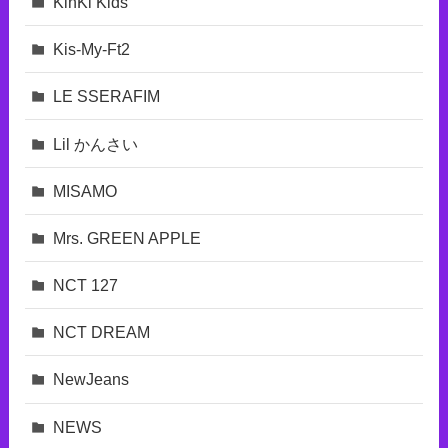
KinKi Kids
Kis-My-Ft2
LE SSERAFIM
Lil かんさい
MISAMO
Mrs. GREEN APPLE
NCT 127
NCT DREAM
NewJeans
NEWS