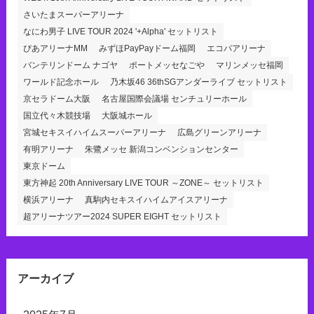
さいたまスーパーアリーナ
なにわ男子 LIVE TOUR 2024 '+Alpha' セットリスト
ぴあアリーナMM
みずほPayPayドーム福岡
エコパアリーナ
バンテリンドーム ナゴヤ
ポートメッセなごや
マリンメッセ福岡
ワールド記念ホール
乃木坂46 36thSGアンダーライブ セットリスト
京セラドーム大阪
名古屋国際会議場 センチュリーホール
国立代々木競技場
大阪城ホール
宮城セキスイハイムスーパーアリーナ
広島グリーンアリーナ
有明アリーナ
朱鷺メッセ 新潟コンベンションセンター
東京ドーム
東方神起 20th Anniversary LIVE TOUR ～ZONE～ セットリスト
横浜アリーナ
真駒内セキスイハイムアイスアリーナ
超アリーナツアー2024 SUPER EIGHT セットリスト
アーカイブ