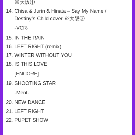
※大坂①
Chisa & Jurin & Hinata – Say My Name /
Destiny’s Child cover ※大阪②
-VCR-
IN THE RAIN
LEFT RIGHT (remix)
WINTER WITHOUT YOU
IS THIS LOVE
[ENCORE]
SHOOTING STAR
-Ment-
NEW DANCE
LEFT RIGHT
PUPET SHOW