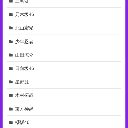
三宅健
乃木坂46
北山宏光
少年忍者
山田涼介
日向坂46
星野源
木村拓哉
東⽅神起
櫻坂46