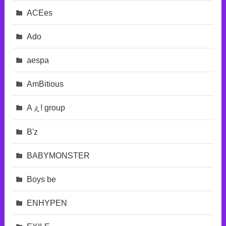
ACEes
Ado
aespa
AmBitious
Aぇ! group
B'z
BABYMONSTER
Boys be
ENHYPEN