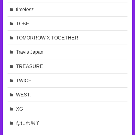
timelesz
TOBE
TOMORROW X TOGETHER
Travis Japan
TREASURE
TWICE
WEST.
XG
なにわ男子