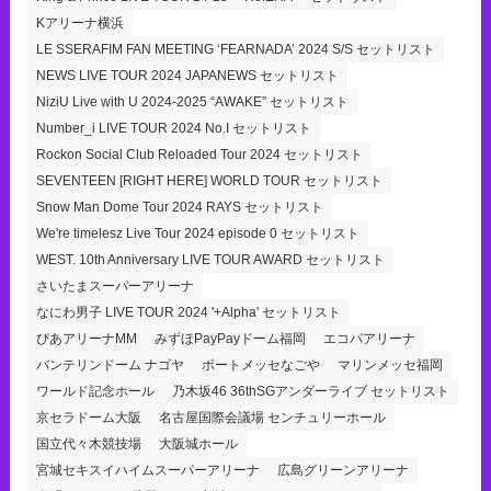
Kアリーナ横浜
LE SSERAFIM FAN MEETING ‘FEARNADA’ 2024 S/S セットリスト
NEWS LIVE TOUR 2024 JAPANEWS セットリスト
NiziU Live with U 2024-2025 “AWAKE” セットリスト
Number_i LIVE TOUR 2024 No.I セットリスト
Rockon Social Club Reloaded Tour 2024 セットリスト
SEVENTEEN [RIGHT HERE] WORLD TOUR セットリスト
Snow Man Dome Tour 2024 RAYS セットリスト
We're timelesz Live Tour 2024 episode 0 セットリスト
WEST. 10th Anniversary LIVE TOUR AWARD セットリスト
さいたまスーパーアリーナ
なにわ男子 LIVE TOUR 2024 '+Alpha' セットリスト
ぴあアリーナMM
みずほPayPayドーム福岡
エコパアリーナ
バンテリンドーム ナゴヤ
ポートメッセなごや
マリンメッセ福岡
ワールド記念ホール
乃木坂46 36thSGアンダーライブ セットリスト
京セラドーム大阪
名古屋国際会議場 センチュリーホール
国立代々木競技場
大阪城ホール
宮城セキスイハイムスーパーアリーナ
広島グリーンアリーナ