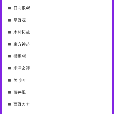
日向坂46
星野源
木村拓哉
東⽅神起
櫻坂46
米津玄師
美 少年
藤井風
西野カナ