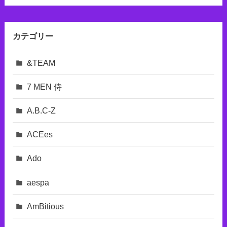
カテゴリー
&TEAM
7 MEN 侍
A.B.C-Z
ACEes
Ado
aespa
AmBitious