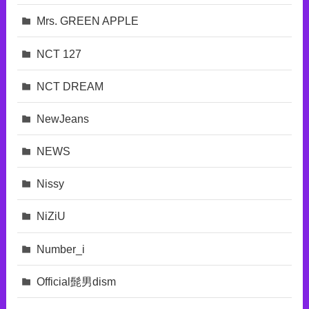
Mrs. GREEN APPLE
NCT 127
NCT DREAM
NewJeans
NEWS
Nissy
NiZiU
Number_i
Official髭男dism