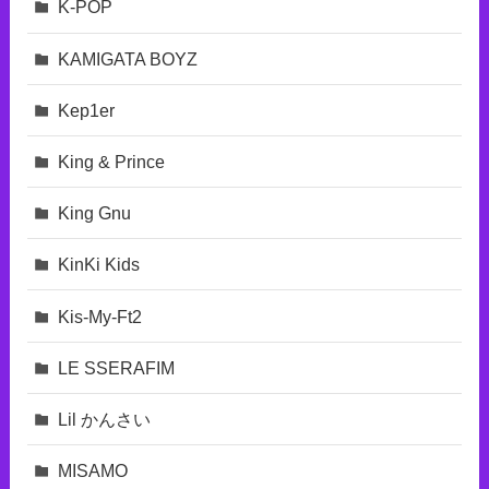
K-POP
KAMIGATA BOYZ
Kep1er
King & Prince
King Gnu
KinKi Kids
Kis-My-Ft2
LE SSERAFIM
Lil かんさい
MISAMO